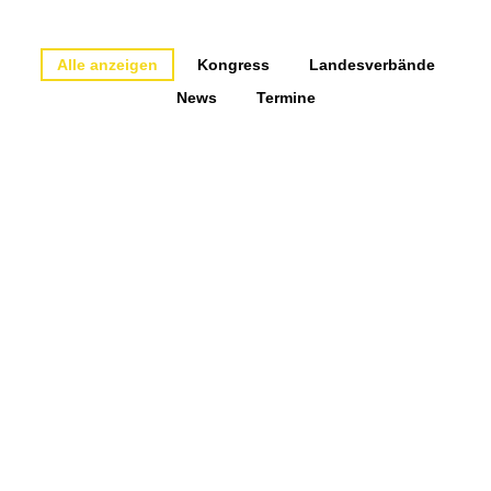
Alle anzeigen
Kongress
Landesverbände
News
Termine
Mitgliederversammlung des
BDK am 01.10.2026 in
Baden-Baden
6. August 2026
Die Mitgliederversammlung des Berufsverbandes
der Deutschen Kieferorthopäden e.V. wird am
01.10.2026 ab 15:30 Uhr im Kongresshaus Baden-
Baden stattfinden. Die Einladung zur
Mitgliederversammlung nebst Tagesordnung
finden Sie im internen Bereich unter