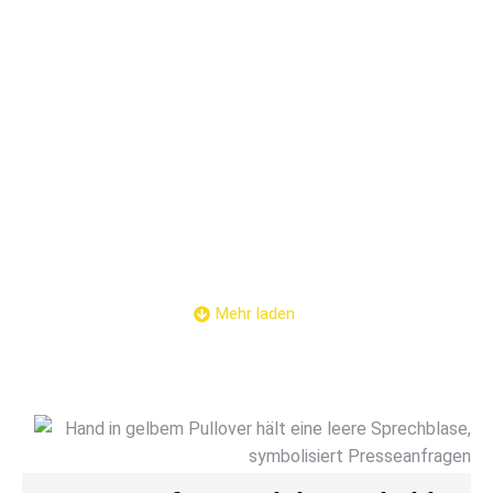
30.06.2026
28. Mai 2026
Am 30.06.2026 ab 19:30 findet eine
Landesversammlung des Landesverbandes
Hamburg statt. Die Einladung finden Sie im
internen Bereich.
Mehr laden