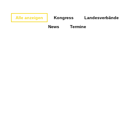
Alle anzeigen
Kongress
Landesverbände
News
Termine
Mitgliederversammlung des
BDK am 01.10.2026 in
Baden-Baden
6. August 2026
Die Mitgliederversammlung des Berufsverbandes
der Deutschen Kieferorthopäden e.V. wird am
01.10.2026 ab 15:30 Uhr im Kongresshaus Baden-
Baden stattfinden. Die Einladung zur
Mitgliederversammlung nebst Tagesordnung
finden Sie im internen Bereich unter