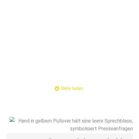
30.06.2026
28. Mai 2026
Am 30.06.2026 ab 19:30 findet eine
Landesversammlung des Landesverbandes
Hamburg statt. Die Einladung finden Sie im
internen Bereich.
Mehr laden