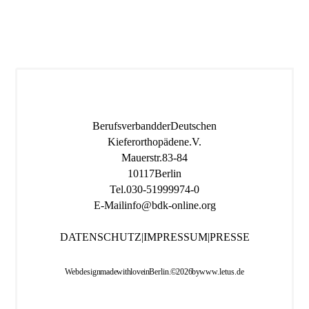
Berufsverband der Deutschen
Kieferorthopäden e.V.
Mauerstr. 83-84
10117 Berlin
Tel.
030-519 999 74-0
E-Mail
info@bdk-online.org
DATENSCHUTZ
|
IMPRESSUM
|
PRESSE
Webdesign made with love in Berlin. © 2026 by
www.letus.de