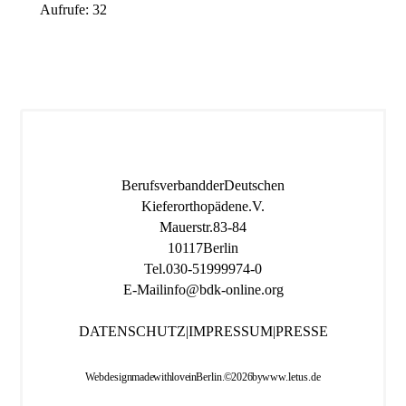
Aufrufe: 32
Berufsverband der Deutschen
Kieferorthopäden e.V.
Mauerstr. 83-84
10117 Berlin
Tel.
030-519 999 74-0
E-Mail
info@bdk-online.org
DATENSCHUTZ
|
IMPRESSUM
|
PRESSE
Webdesign made with love in Berlin. © 2026 by
www.letus.de