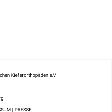
chen Kieferorthopäden e.V.
rg
SSUM
|
PRESSE