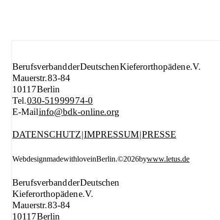
Berufsverband der Deutschen Kieferorthopäden e.V.
Mauerstr. 83-84
10117 Berlin
Tel.
030-519 999 74-0
E-Mail
info@bdk-online.org
DATENSCHUTZ
|
IMPRESSUM
|
PRESSE
Webdesign made with love in Berlin. © 2026 by
www.letus.de
Berufsverband der Deutschen
Kieferorthopäden e.V.
Mauerstr. 83-84
10117 Berlin