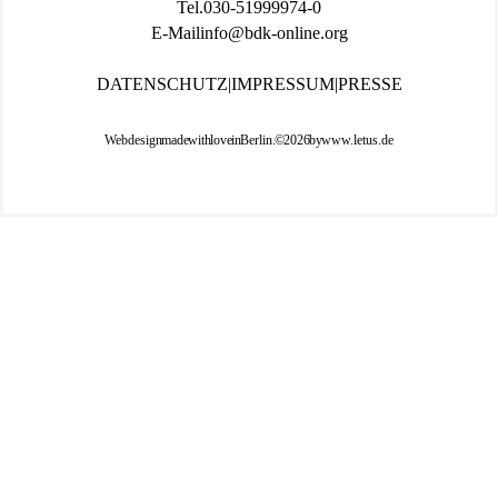
Tel.
030-519 999 74-0
E-Mail
info@bdk-online.org
DATENSCHUTZ
|
IMPRESSUM
|
PRESSE
Webdesign made with love in Berlin. © 2026 by
www.letus.de