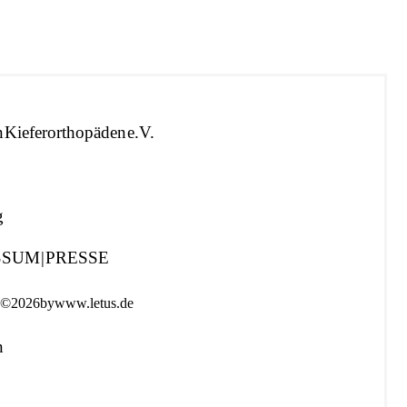
 Kieferorthopäden e.V.
g
SSUM
|
PRESSE
 © 2026 by
www.letus.de
n