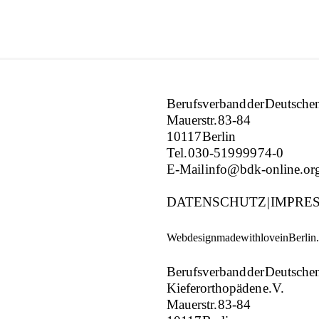
Berufsverband der Deutschen
Mauerstr. 83-84
10117 Berlin
Tel.
030-519 999 74-0
E-Mail
info@bdk-online.or
DATENSCHUTZ
|
IMPRE
Webdesign made with love in Berlin.
Berufsverband der Deutsche
Kieferorthopäden e.V.
Mauerstr. 83-84