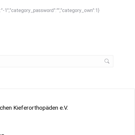
ty”:”-1″,”category_password”:””,”category_own”:1}
chen Kieferorthopäden e.V.