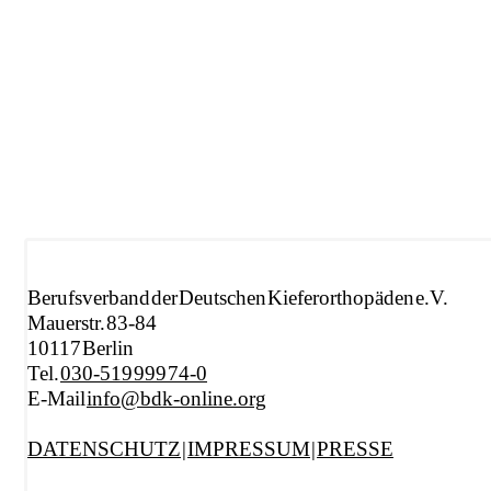
Berufsverband der Deutschen Kieferorthopäden e.V.
Mauerstr. 83-84
10117 Berlin
Tel.
030-519 999 74-0
E-Mail
info@bdk-online.org
DATENSCHUTZ
|
IMPRESSUM
|
PRESSE